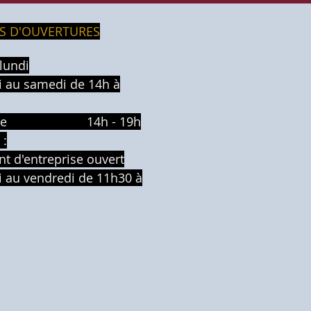
S D'OUVERTURES
lundi
 au samedi de 14h à
nche 14h - 19h
 :
nt d'entreprise ouvert
 au vendredi de 11h30 à