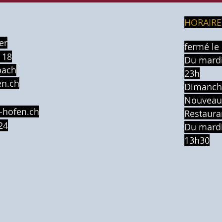
HORAIRE
er
fermé le 
 18
Du mardi
bach
23h
en.ch
Dima
Nouveau
-hofen.ch
Restaura
24
Du mardi
13h30