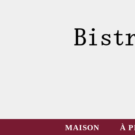
MAISON
À 