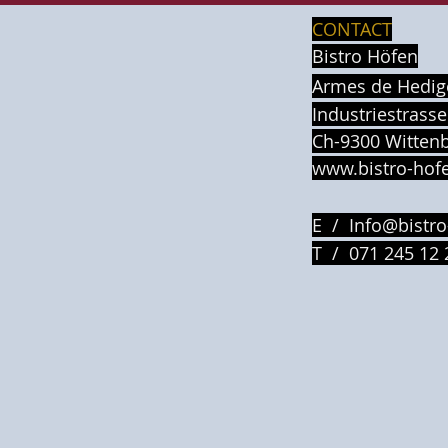
CONTACT
Bistro Höfen
Armes de Hedig
Industriestrasse
Ch-9300 Witten
www.bistro-hof
E /
Info@bistro
​T / 071 245 12 